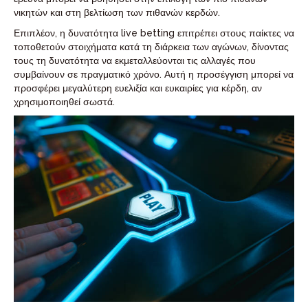
νικητών και στη βελτίωση των πιθανών κερδών.
Επιπλέον, η δυνατότητα live betting επιτρέπει στους παίκτες να
τοποθετούν στοιχήματα κατά τη διάρκεια των αγώνων, δίνοντας
τους τη δυνατότητα να εκμεταλλεύονται τις αλλαγές που
συμβαίνουν σε πραγματικό χρόνο. Αυτή η προσέγγιση μπορεί να
προσφέρει μεγαλύτερη ευελιξία και ευκαιρίες για κέρδη, αν
χρησιμοποιηθεί σωστά.