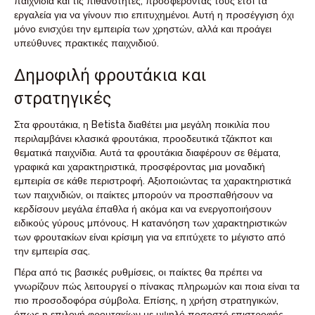
παιχνίδια και τις πιθανότητες, προσφέροντας τους έτσι τα
εργαλεία για να γίνουν πιο επιτυχημένοι. Αυτή η προσέγγιση όχι
μόνο ενισχύει την εμπειρία των χρηστών, αλλά και προάγει
υπεύθυνες πρακτικές παιχνιδιού.
Δημοφιλή φρουτάκια και
στρατηγικές
Στα φρουτάκια, η Betista διαθέτει μια μεγάλη ποικιλία που
περιλαμβάνει κλασικά φρουτάκια, προοδευτικά τζάκποτ και
θεματικά παιχνίδια. Αυτά τα φρουτάκια διαφέρουν σε θέματα,
γραφικά και χαρακτηριστικά, προσφέροντας μια μοναδική
εμπειρία σε κάθε περιστροφή. Αξιοποιώντας τα χαρακτηριστικά
των παιχνιδιών, οι παίκτες μπορούν να προσπαθήσουν να
κερδίσουν μεγάλα έπαθλα ή ακόμα και να ενεργοποιήσουν
ειδικούς γύρους μπόνους. Η κατανόηση των χαρακτηριστικών
των φρουτακίων είναι κρίσιμη για να επιτύχετε το μέγιστο από
την εμπειρία σας.
Πέρα από τις βασικές ρυθμίσεις, οι παίκτες θα πρέπει να
γνωρίζουν πώς λειτουργεί ο πίνακας πληρωμών και ποια είναι τα
πιο προσοδοφόρα σύμβολα. Επίσης, η χρήση στρατηγικών,
όπως η επιλογή φρουτακίων με υψηλό ποσοστό επιστροφής