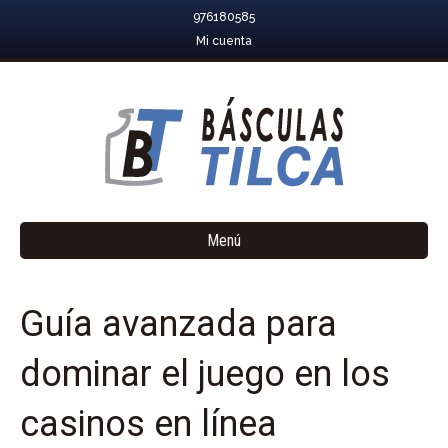
976180585
Mi cuenta
Menú
Guía avanzada para
dominar el juego en los
casinos en línea