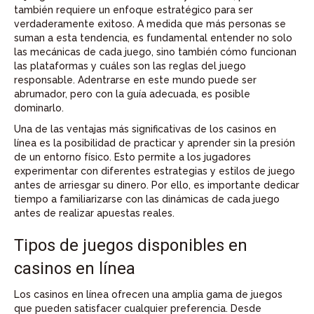
también requiere un enfoque estratégico para ser
verdaderamente exitoso. A medida que más personas se
suman a esta tendencia, es fundamental entender no solo
las mecánicas de cada juego, sino también cómo funcionan
las plataformas y cuáles son las reglas del juego
responsable. Adentrarse en este mundo puede ser
abrumador, pero con la guía adecuada, es posible
dominarlo.
Una de las ventajas más significativas de los casinos en
línea es la posibilidad de practicar y aprender sin la presión
de un entorno físico. Esto permite a los jugadores
experimentar con diferentes estrategias y estilos de juego
antes de arriesgar su dinero. Por ello, es importante dedicar
tiempo a familiarizarse con las dinámicas de cada juego
antes de realizar apuestas reales.
Tipos de juegos disponibles en
casinos en línea
Los casinos en línea ofrecen una amplia gama de juegos
que pueden satisfacer cualquier preferencia. Desde