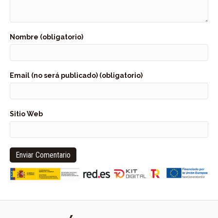
Nombre (obligatorio)
Email (no será publicado) (obligatorio)
Sitio Web