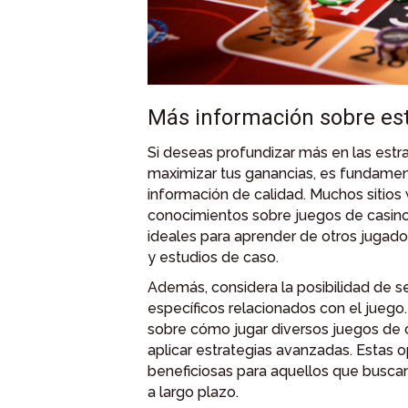
Más información sobre est
Si deseas profundizar más en las estra
maximizar tus ganancias, es fundamen
información de calidad. Muchos sitios
conocimientos sobre juegos de casino
ideales para aprender de otros jugado
y estudios de caso.
Además, considera la posibilidad de s
específicos relacionados con el juego
sobre cómo jugar diversos juegos de 
aplicar estrategias avanzadas. Estas
beneficiosas para aquellos que buscan
a largo plazo.