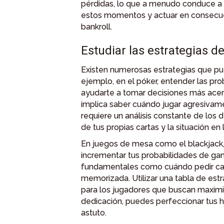
pérdidas, lo que a menudo conduce a
estos momentos y actuar en consecuen
bankroll.
Estudiar las estrategias d
Existen numerosas estrategias que pue
ejemplo, en el póker, entender las pr
ayudarte a tomar decisiones más acert
implica saber cuándo jugar agresivam
requiere un análisis constante de los 
de tus propias cartas y la situación en
En juegos de mesa como el blackjack,
incrementar tus probabilidades de gan
fundamentales como cuándo pedir cart
memorizada. Utilizar una tabla de est
para los jugadores que buscan maximiz
dedicación, puedes perfeccionar tus h
astuto.