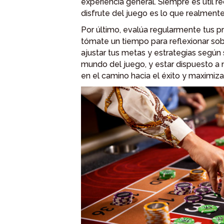
experiencia general. Siempre es útil r
disfrute del juego es lo que realment
Por último, evalúa regularmente tus pr
tómate un tiempo para reflexionar sobr
ajustar tus metas y estrategias según 
mundo del juego, y estar dispuesto a
en el camino hacia el éxito y maximiza