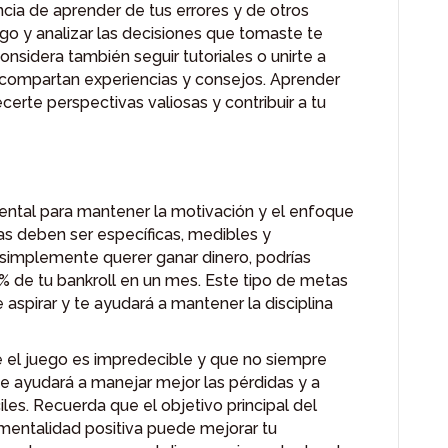
cia de aprender de tus errores y de otros
go y analizar las decisiones que tomaste te
Considera también seguir tutoriales o unirte a
ompartan experiencias y consejos. Aprender
certe perspectivas valiosas y contribuir a tu
ental para mantener la motivación y el enfoque
as deben ser específicas, medibles y
 simplemente querer ganar dinero, podrías
% de tu bankroll en un mes. Este tipo de metas
 aspirar y te ayudará a mantener la disciplina
 el juego es impredecible y que no siempre
te ayudará a manejar mejor las pérdidas y a
iles. Recuerda que el objetivo principal del
 mentalidad positiva puede mejorar tu