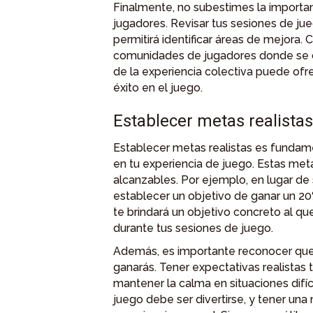
Finalmente, no subestimes la importan
jugadores. Revisar tus sesiones de jue
permitirá identificar áreas de mejora. 
comunidades de jugadores donde se c
de la experiencia colectiva puede ofre
éxito en el juego.
Establecer metas realistas
Establecer metas realistas es fundam
en tu experiencia de juego. Estas met
alcanzables. Por ejemplo, en lugar de
establecer un objetivo de ganar un 20
te brindará un objetivo concreto al que
durante tus sesiones de juego.
Además, es importante reconocer que
ganarás. Tener expectativas realistas 
mantener la calma en situaciones difíc
juego debe ser divertirse, y tener una