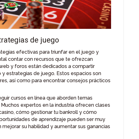
rategias de juego
tegias efectivas para triunfar en el juego y
tal contar con recursos que te ofrezcan
 web y foros están dedicados a compartir
 y estrategias de juego. Estos espacios son
res, así como para encontrar consejos prácticos
eguir cursos en línea que aborden temas
. Muchos expertos en la industria ofrecen clases
casino, cómo gestionar tu bankroll y cómo
 oportunidades de aprendizaje pueden ser muy
 mejorar su habilidad y aumentar sus ganancias