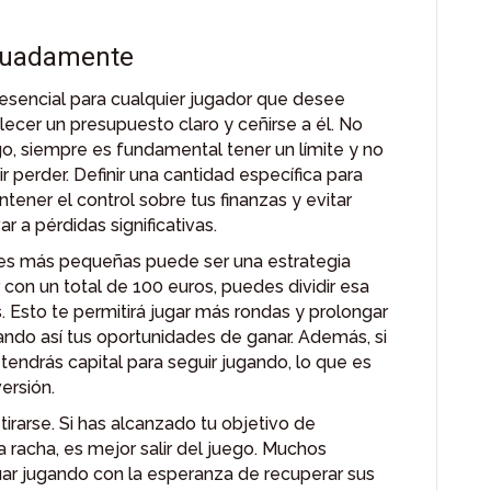
ecuadamente
 esencial para cualquier jugador que desee
blecer un presupuesto claro y ceñirse a él. No
o, siempre es fundamental tener un límite y no
 perder. Definir una cantidad específica para
ener el control sobre tus finanzas y evitar
 a pérdidas significativas.
ades más pequeñas puede ser una estrategia
 con un total de 100 euros, puedes dividir esa
. Esto te permitirá jugar más rondas y prolongar
ando así tus oportunidades de ganar. Además, si
 tendrás capital para seguir jugando, lo que es
ersión.
tirarse. Si has alcanzado tu objetivo de
 racha, es mejor salir del juego. Muchos
uar jugando con la esperanza de recuperar sus