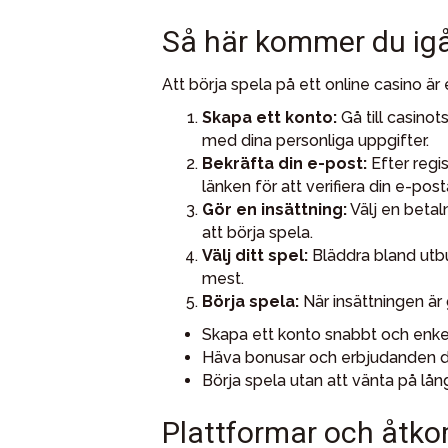
Så här kommer du ig
Att börja spela på ett online casino är 
Skapa ett konto:
Gå till casinot
med dina personliga uppgifter.
Bekräfta din e-post:
Efter regis
länken för att verifiera din e-pos
Gör en insättning:
Välj en betal
att börja spela.
Välj ditt spel:
Bläddra bland utbu
mest.
Börja spela:
När insättningen är
Skapa ett konto snabbt och enke
Häva bonusar och erbjudanden d
Börja spela utan att vänta på lång
Plattformar och åtko