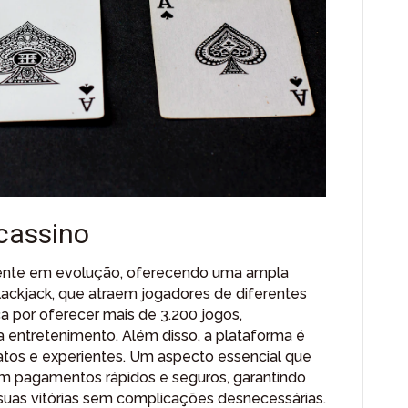
 cassino
mente em evolução, oferecendo uma ampla
lackjack, que atraem jogadores de diferentes
a por oferecer mais de 3.200 jogos,
 entretenimento. Além disso, a plataforma é
ovatos e experientes. Um aspecto essencial que
em pagamentos rápidos e seguros, garantindo
suas vitórias sem complicações desnecessárias.