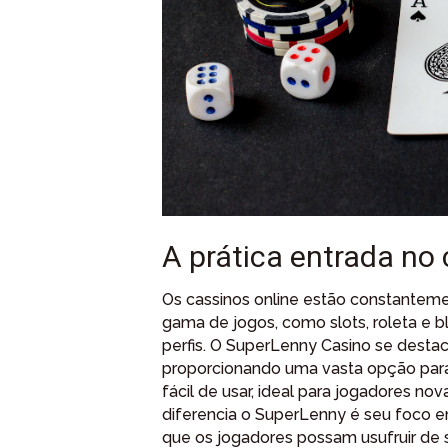
A prática entrada no
Os cassinos online estão constante
gama de jogos, como slots, roleta e b
perfis. O SuperLenny Casino se destac
proporcionando uma vasta opção para
fácil de usar, ideal para jogadores n
diferencia o SuperLenny é seu foco 
que os jogadores possam usufruir de 