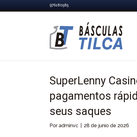
976180585
SuperLenny Casin
pagamentos rápid
seus saques
Por
adminvc
|
28 de junio de 2026