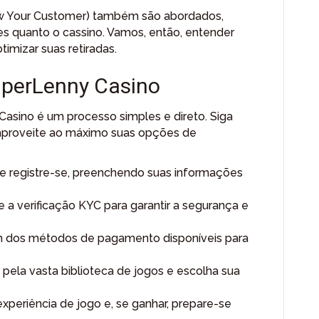
ow Your Customer) também são abordados,
es quanto o cassino. Vamos, então, entender
timizar suas retiradas.
perLenny Casino
 Casino é um processo simples e direto. Siga
 aproveite ao máximo suas opções de
 e registre-se, preenchendo suas informações
a verificação KYC para garantir a segurança e
 dos métodos de pagamento disponíveis para
ela vasta biblioteca de jogos e escolha sua
xperiência de jogo e, se ganhar, prepare-se