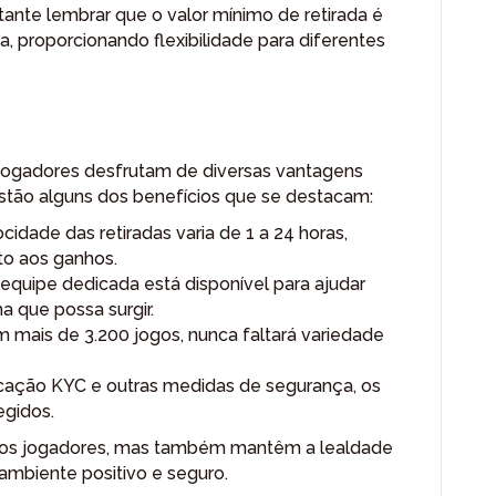
ante lembrar que o valor mínimo de retirada é
, proporcionando flexibilidade para diferentes
 jogadores desfrutam de diversas vantagens
stão alguns dos benefícios que se destacam:
cidade das retiradas varia de 1 a 24 horas,
to aos ganhos.
quipe dedicada está disponível para ajudar
 que possa surgir.
 mais de 3.200 jogos, nunca faltará variedade
cação KYC e outras medidas de segurança, os
egidos.
vos jogadores, mas também mantêm a lealdade
ambiente positivo e seguro.