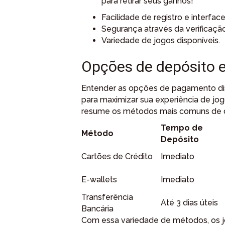
para retirar seus ganhos!
Facilidade de registro e interfac
Segurança através da verificaçã
Variedade de jogos disponíveis.
Opções de depósito e
Entender as opções de pagamento di
para maximizar sua experiência de jo
resume os métodos mais comuns de de
Tempo de
Método
Depósito
Cartões de Crédito
Imediato
E-wallets
Imediato
Transferência
Até 3 dias úteis
Bancária
Com essa variedade de métodos, os 