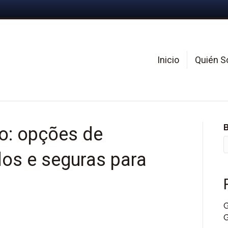
Inicio
Quién 
o: opções de
os e seguras para
G
G