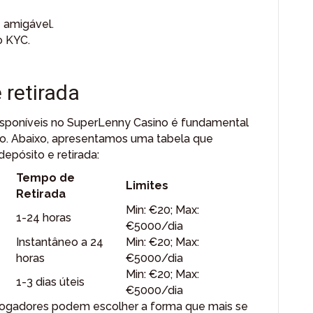
e amigável.
o KYC.
 retirada
sponíveis no SuperLenny Casino é fundamental
go. Abaixo, apresentamos uma tabela que
pósito e retirada:
Tempo de
Limites
Retirada
Min: €20; Max:
1-24 horas
€5000/dia
Instantâneo a 24
Min: €20; Max:
horas
€5000/dia
Min: €20; Max:
1-3 dias úteis
€5000/dia
jogadores podem escolher a forma que mais se