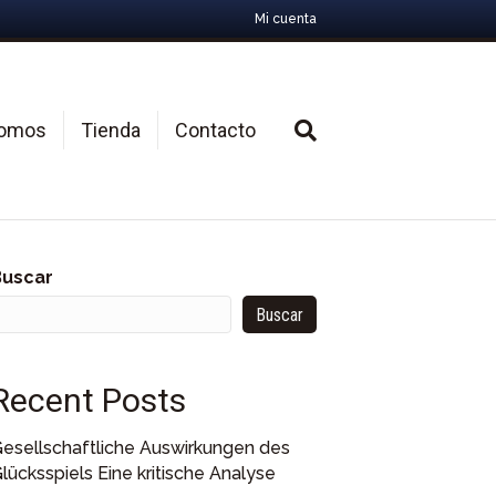
Mi cuenta
Somos
Tienda
Contacto
Buscar
Buscar
Recent Posts
esellschaftliche Auswirkungen des
lücksspiels Eine kritische Analyse