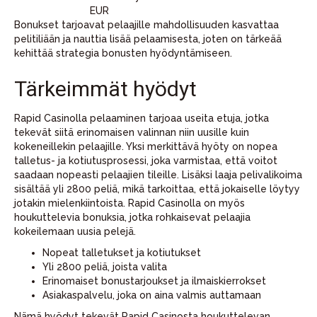
EUR
Bonukset tarjoavat pelaajille mahdollisuuden kasvattaa
pelitiliään ja nauttia lisää pelaamisesta, joten on tärkeää
kehittää strategia bonusten hyödyntämiseen.
Tärkeimmät hyödyt
Rapid Casinolla pelaaminen tarjoaa useita etuja, jotka
tekevät siitä erinomaisen valinnan niin uusille kuin
kokeneillekin pelaajille. Yksi merkittävä hyöty on nopea
talletus- ja kotiutusprosessi, joka varmistaa, että voitot
saadaan nopeasti pelaajien tileille. Lisäksi laaja pelivalikoima
sisältää yli 2800 peliä, mikä tarkoittaa, että jokaiselle löytyy
jotakin mielenkiintoista. Rapid Casinolla on myös
houkuttelevia bonuksia, jotka rohkaisevat pelaajia
kokeilemaan uusia pelejä.
Nopeat talletukset ja kotiutukset
Yli 2800 peliä, joista valita
Erinomaiset bonustarjoukset ja ilmaiskierrokset
Asiakaspalvelu, joka on aina valmis auttamaan
Nämä hyödyt tekevät Rapid Casinosta houkuttelevan