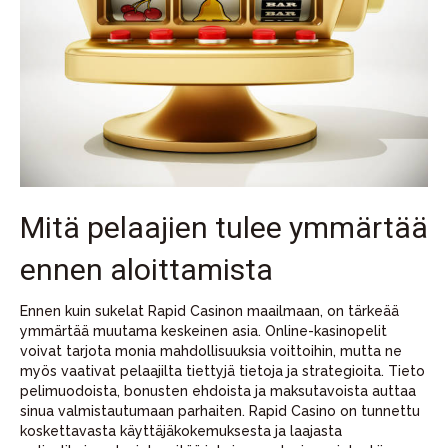
Mitä pelaajien tulee ymmärtää
ennen aloittamista
Ennen kuin sukelat Rapid Casinon maailmaan, on tärkeää
ymmärtää muutama keskeinen asia. Online-kasinopelit
voivat tarjota monia mahdollisuuksia voittoihin, mutta ne
myös vaativat pelaajilta tiettyjä tietoja ja strategioita. Tieto
pelimuodoista, bonusten ehdoista ja maksutavoista auttaa
sinua valmistautumaan parhaiten. Rapid Casino on tunnettu
koskettavasta käyttäjäkokemuksesta ja laajasta