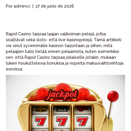
Por
adminvc
|
27 de junio de 2026
Rapid Casino tarjoaa laajan valikoiman pelejä, jotka
sisältävät sekä slots- että live-kasinopelejä. Tämä artikkeli
vie sinut syvemmälle kasinon tarjontaan ja siihen, mitä
pelaajien tulisi tietää ennen pelaamista, kuten esimerkiksi
sen, että
Rapid Casino
tarjoaa jokaiselle jotakin, mukaan
lukien houkuttelevia bonuksia ja nopeita maksuvaihtoehtoja
euroissa.