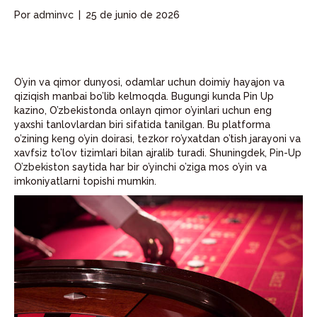
Por
adminvc
|
25 de junio de 2026
O’yin va qimor dunyosi, odamlar uchun doimiy hayajon va
qiziqish manbai bo’lib kelmoqda. Bugungi kunda Pin Up
kazino, O’zbekistonda onlayn qimor o’yinlari uchun eng
yaxshi tanlovlardan biri sifatida tanilgan. Bu platforma
o’zining keng o’yin doirasi, tezkor ro’yxatdan o’tish jarayoni va
xavfsiz to’lov tizimlari bilan ajralib turadi. Shuningdek,
Pin-Up
O’zbekiston
saytida har bir o’yinchi o’ziga mos o’yin va
imkoniyatlarni topishi mumkin.