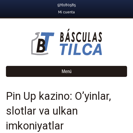
976180585
Mi cuenta
Menú
Pin Up kazino: O’yinlar,
slotlar va ulkan
imkoniyatlar