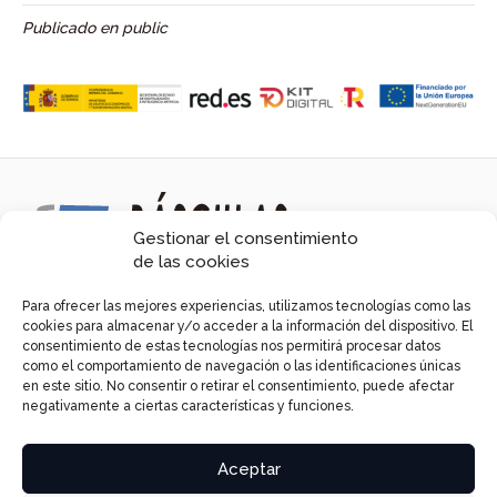
Publicado en
public
Gestionar el consentimiento
de las cookies
Para ofrecer las mejores experiencias, utilizamos tecnologías como las
cookies para almacenar y/o acceder a la información del dispositivo. El
consentimiento de estas tecnologías nos permitirá procesar datos
info@basculastilca.com
como el comportamiento de navegación o las identificaciones únicas
976180585
en este sitio. No consentir o retirar el consentimiento, puede afectar
Zaragoza
negativamente a ciertas características y funciones.
Aviso Legal
Aceptar
Política de Privacidad