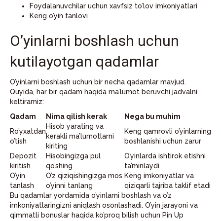
Foydalanuvchilar uchun xavfsiz to’lov imkoniyatlari
Keng o’yin tanlovi
O’yinlarni boshlash uchun
kutilayotgan qadamlar
O’yinlarni boshlash uchun bir necha qadamlar mavjud.
Quyida, har bir qadam haqida ma’lumot beruvchi jadvalni
keltiramiz:
Qadam
Nima qilish kerak
Nega bu muhim
Hisob yarating va
Ro’yxatdan
Keng qamrovli o’yinlarning
kerakli ma’lumotlarni
o’tish
boshlanishi uchun zarur
kiriting
Depozit
Hisobingizga pul
O’yinlarda ishtirok etishni
kiritish
qo’shing
ta’minlaydi
O’yin
O’z qiziqishingizga mos
Keng imkoniyatlar va
tanlash
o’yinni tanlang
qiziqarli tajriba taklif etadi
Bu qadamlar yordamida o’yinlarni boshlash va o’z
imkoniyatlaringizni aniqlash osonlashadi. O’yin jarayoni va
qimmatli bonuslar haqida ko’proq bilish uchun Pin Up