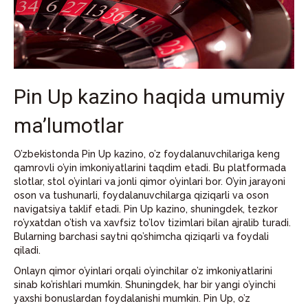
Pin Up kazino haqida umumiy
ma’lumotlar
O’zbekistonda Pin Up kazino, o’z foydalanuvchilariga keng
qamrovli o’yin imkoniyatlarini taqdim etadi. Bu platformada
slotlar, stol o’yinlari va jonli qimor o’yinlari bor. O’yin jarayoni
oson va tushunarli, foydalanuvchilarga qiziqarli va oson
navigatsiya taklif etadi. Pin Up kazino, shuningdek, tezkor
ro’yxatdan o’tish va xavfsiz to’lov tizimlari bilan ajralib turadi.
Bularning barchasi saytni qo’shimcha qiziqarli va foydali
qiladi.
Onlayn qimor o’yinlari orqali o’yinchilar o’z imkoniyatlarini
sinab ko’rishlari mumkin. Shuningdek, har bir yangi o’yinchi
yaxshi bonuslardan foydalanishi mumkin. Pin Up, o’z