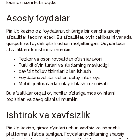
kazinosi sizni kutmoqda.
Asosiy foydalar
Pin Up kazino o’z foydalanuvchilariga bir qancha asosiy
afzalliklar taqdim etadi. Bu afzalliklar, o’yin tajribasini yanada
qiziqarli va foydali qilish uchun mo’ljallangan. Quyida ba’zi
afzalliklarni ko’rishingiz mumkin:
Tezkor va oson ro’yxatdan o’tish jarayoni
Turli xil o’yin turlari va slotlarning mavjudligi
Xavfsiz to’lov tizimlari bilan ishlash
Foydalanuvchilar uchun qulay interfeys
Mobil qurilmalarda qulay ishlash imkoniyati
Bu afzalliklar orqali o’yinchilar o’zlariga mos o’yinlarni
topishlari va zavq olishlari mumkin.
Ishtirok va xavfsizlik
Pin Up kazino, qimor o’yinlari uchun xavfsiz va ishonchli
platforma sifatida tanilgan. Foydalanuvchilarning shaxsiy