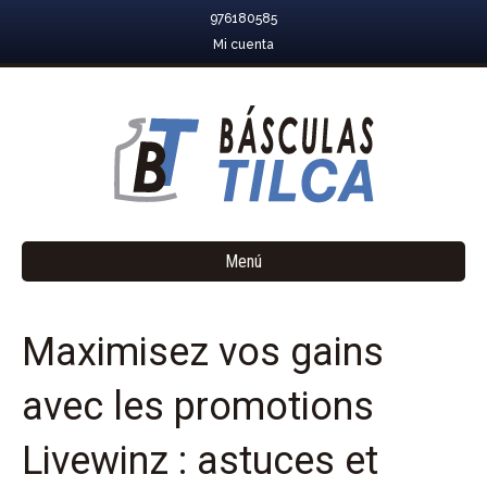
976180585
Mi cuenta
Menú
Maximisez vos gains
avec les promotions
Livewinz : astuces et