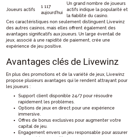
Un grand nombre de joueurs
1 117
Joueurs actifs
actifs indique la popularité et
aujourd’hui
la fiabilité du casino.
Ces caractéristiques non seulement distinguent Livewinz
des autres casinos, mais elles offrent également des
avantages significatifs aux joueurs. Un large éventail de
jeux, associé à une rapidité de paiement, crée une
expérience de jeu positive.
Avantages clés de Livewinz
En plus des promotions et de la variété de jeux, Livewinz
propose plusieurs avantages qui le rendent attrayant pour
les joueurs :
Support client disponible 24/7 pour résoudre
rapidement les problèmes.
Options de jeux en direct pour une expérience
immersive.
Offres de bonus exclusives pour augmenter votre
capital de jeu.
Engagement envers un jeu responsable pour assurer