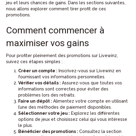
jeu et leurs chances de gains. Dans les sections suivantes,
nous allons explorer comment tirer profit de ces
promotions.
Comment commencer à
maximiser vos gains
Pour profiter pleinement des promotions sur Livewinz,
suivez ces étapes simples :
Créer un compte :
Inscrivez-vous sur Livewinz en
fournissant vos informations personnelles.
Vérifier vos détails :
Assurez-vous que toutes vos
informations sont correctes pour éviter des
problèmes lors des retraits.
Faire un dépôt :
Alimentez votre compte en utilisant
l’une des méthodes de paiement disponibles.
Sélectionner votre jeu :
Explorez les différentes
options de jeux et choisissez celui qui vous intéresse
le plus.
Bénéficier des promotions :
Consultez la section