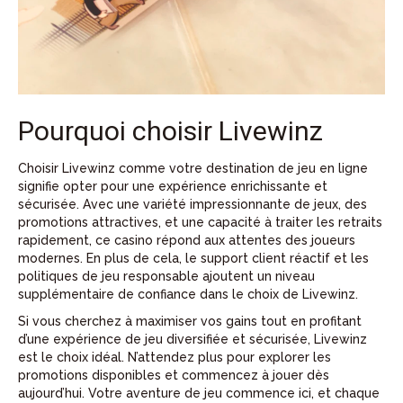
Pourquoi choisir Livewinz
Choisir Livewinz comme votre destination de jeu en ligne
signifie opter pour une expérience enrichissante et
sécurisée. Avec une variété impressionnante de jeux, des
promotions attractives, et une capacité à traiter les retraits
rapidement, ce casino répond aux attentes des joueurs
modernes. En plus de cela, le support client réactif et les
politiques de jeu responsable ajoutent un niveau
supplémentaire de confiance dans le choix de Livewinz.
Si vous cherchez à maximiser vos gains tout en profitant
d’une expérience de jeu diversifiée et sécurisée, Livewinz
est le choix idéal. N’attendez plus pour explorer les
promotions disponibles et commencez à jouer dès
aujourd’hui. Votre aventure de jeu commence ici, et chaque