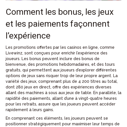
Comment les bonus, les jeux
et les paiements façonnent
l’expérience
Les promotions offertes par les casinos en ligne, comme
Livewinz, sont conçues pour enrichir l’expérience des
joueurs. Les bonus peuvent inclure des bonus de
bienvenue, des promotions hebdomadaires, et des tours
gratuits, qui permettent aux joueurs d’explorer différentes
options de jeux sans risquer trop de leur propre argent. La
variété des jeux, comprenant plus de 4 200 titres au total,
dont 280 jeux en direct, offre des expériences diverses
allant des machines à sous aux jeux de table. En parallèle, la
rapidité des paiements, allant d’une à vingt-quatre heures
pour les retraits, assure que les joueurs peuvent accéder
rapidement à leurs gains.
En comprenant ces éléments, les joueurs peuvent se
positionner stratégiquement pour maximiser leur temps de