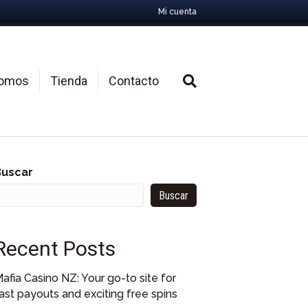
Mi cuenta
Somos
Tienda
Contacto
Buscar
Buscar
Recent Posts
afia Casino NZ: Your go-to site for
ast payouts and exciting free spins