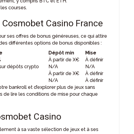
ement, y compris BTC et ETH.
 les courses.
ur Cosmobet Casino France
r ses offres de bonus généreuses, ce qui attire
des différentes options de bonus disponibles :
le
Dépôt min
Mise
%
À partir de X€
À définir
sur dépôts crypto
N/A
N/A
À partir de X€
À définir
N/A
À définir
e bankroll et d’explorer plus de jeux sans
as de lire les conditions de mise pour chaque
osmobet Casino
ement à sa vaste sélection de jeux et à ses