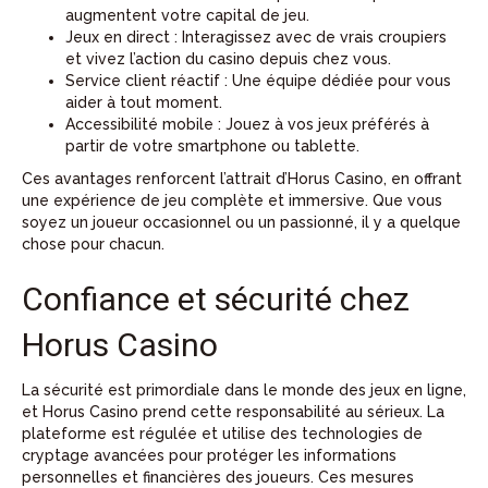
augmentent votre capital de jeu.
Jeux en direct : Interagissez avec de vrais croupiers
et vivez l’action du casino depuis chez vous.
Service client réactif : Une équipe dédiée pour vous
aider à tout moment.
Accessibilité mobile : Jouez à vos jeux préférés à
partir de votre smartphone ou tablette.
Ces avantages renforcent l’attrait d’Horus Casino, en offrant
une expérience de jeu complète et immersive. Que vous
soyez un joueur occasionnel ou un passionné, il y a quelque
chose pour chacun.
Confiance et sécurité chez
Horus Casino
La sécurité est primordiale dans le monde des jeux en ligne,
et Horus Casino prend cette responsabilité au sérieux. La
plateforme est régulée et utilise des technologies de
cryptage avancées pour protéger les informations
personnelles et financières des joueurs. Ces mesures