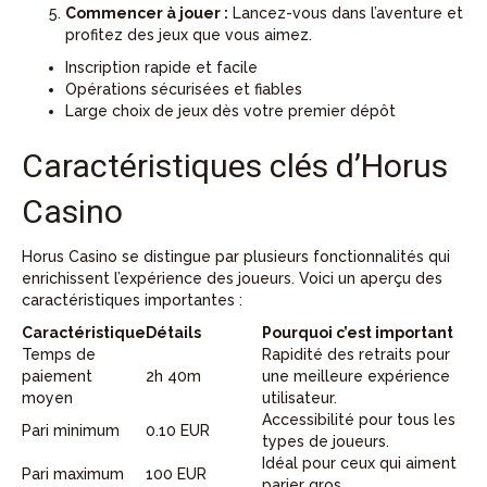
Commencer à jouer :
Lancez-vous dans l’aventure et
profitez des jeux que vous aimez.
Inscription rapide et facile
Opérations sécurisées et fiables
Large choix de jeux dès votre premier dépôt
Caractéristiques clés d’Horus
Casino
Horus Casino se distingue par plusieurs fonctionnalités qui
enrichissent l’expérience des joueurs. Voici un aperçu des
caractéristiques importantes :
Caractéristique
Détails
Pourquoi c’est important
Temps de
Rapidité des retraits pour
paiement
2h 40m
une meilleure expérience
moyen
utilisateur.
Accessibilité pour tous les
Pari minimum
0.10 EUR
types de joueurs.
Idéal pour ceux qui aiment
Pari maximum
100 EUR
parier gros.