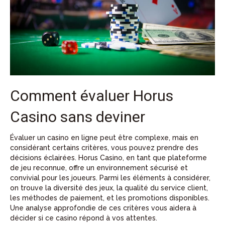
Comment évaluer Horus
Casino sans deviner
Évaluer un casino en ligne peut être complexe, mais en
considérant certains critères, vous pouvez prendre des
décisions éclairées. Horus Casino, en tant que plateforme
de jeu reconnue, offre un environnement sécurisé et
convivial pour les joueurs. Parmi les éléments à considérer,
on trouve la diversité des jeux, la qualité du service client,
les méthodes de paiement, et les promotions disponibles.
Une analyse approfondie de ces critères vous aidera à
décider si ce casino répond à vos attentes.