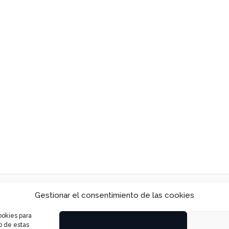
info@basculastilca.com
Avis
Gestionar el consentimiento de las cookies
976180585
Polí
ookies para
Zaragoza
o de estas
Polí