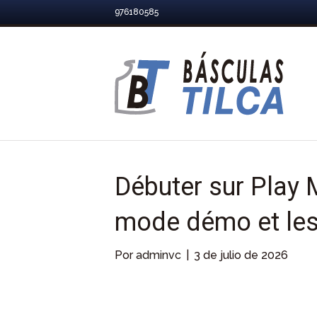
976180585
Débuter sur Play M
mode démo et les
Por
adminvc
|
3 de julio de 2026