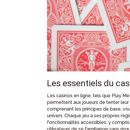
Les essentiels du cas
Les casinos en ligne, tels que Play Me
permettent aux joueurs de tenter leur 
comprenant les principes de base, vo
univers. Chaque jeu a ses propres règl
fonctionnalités accessibles, y compr
utilisateurs de se familiariser sans risqu