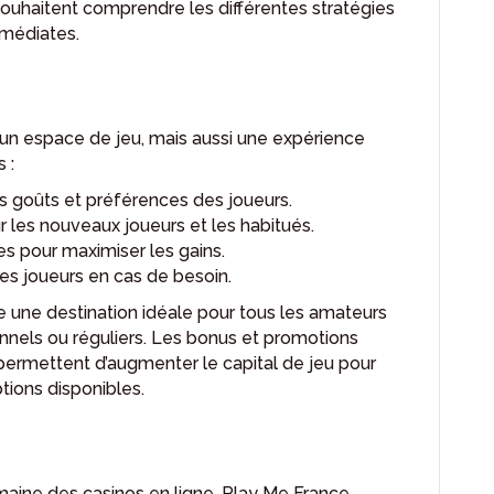
souhaitent comprendre les différentes stratégies
mmédiates.
un espace de jeu, mais aussi une expérience
 :
ts goûts et préférences des joueurs.
 les nouveaux joueurs et les habitués.
s pour maximiser les gains.
 les joueurs en cas de besoin.
 une destination idéale pour tous les amateurs
ionnels ou réguliers. Les bonus et promotions
s permettent d’augmenter le capital de jeu pour
tions disponibles.
omaine des casinos en ligne. Play Me France