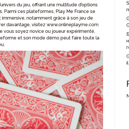
S
’univers du jeu, offrant une multitude d’options
m
s. Parmi ces plateformes, Play Me France se
et immersive, notamment grâce à son jeu de
G
rer davantage, visitez
www.onlineplayme.com
G
ue vous soyez novice ou joueur expérimenté,
Б
lateforme et son mode démo peut faire toute la
н
eu.
г
G
i
N