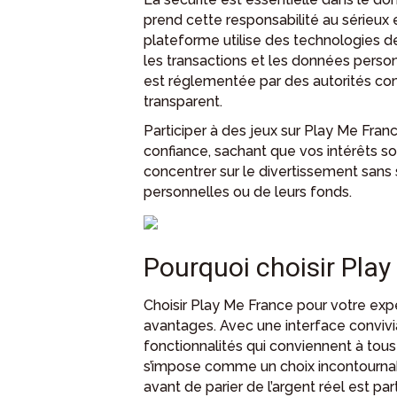
prend cette responsabilité au sérieux 
plateforme utilise des technologies d
les transactions et les données person
est réglementée par des autorités com
transparent.
Participer à des jeux sur Play Me Fra
confiance, sachant que vos intérêts so
concentrer sur le divertissement sans 
personnelles ou de leurs fonds.
Pourquoi choisir Pla
Choisir Play Me France pour votre ex
avantages. Avec une interface convivia
fonctionnalités qui conviennent à tous
s’impose comme un choix incontournab
avant de parier de l’argent réel est pa