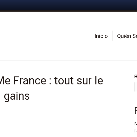
Inicio
Quién 
e France : tout sur le
 gains
M
f