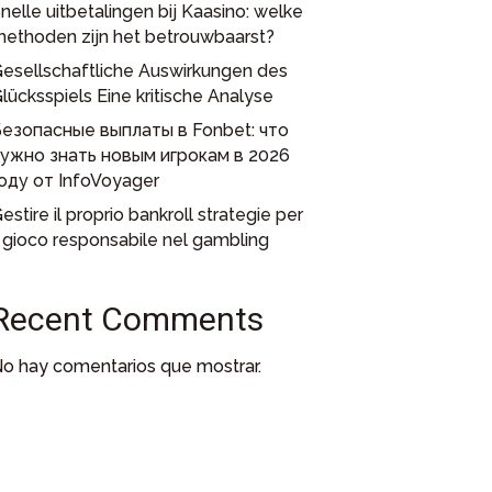
nelle uitbetalingen bij Kaasino: welke
ethoden zijn het betrouwbaarst?
esellschaftliche Auswirkungen des
lücksspiels Eine kritische Analyse
езопасные выплаты в Fonbet: что
ужно знать новым игрокам в 2026
оду от InfoVoyager
estire il proprio bankroll strategie per
l gioco responsabile nel gambling
Recent Comments
o hay comentarios que mostrar.