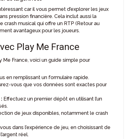
éressant car il vous permet d’explorer les jeux
 pression financière. Cela inclut aussi la
e crash musical qui offre un RTP (Retour au
rement avantageux pour les joueurs.
vec Play Me France
ay Me France, voici un guide simple pour
us en remplissant un formulaire rapide.
rez-vous que vos données sont exactes pour
:
Effectuez un premier dépôt en utilisant l’un
és.
ection de jeux disponibles, notamment le crash
ous dans l’expérience de jeu, en choisissant de
argent réel.