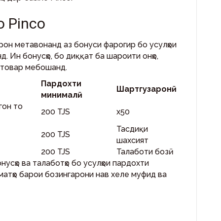
о Pinco
арон метавонанд аз бонуси фарогир бо усулҳои
д. Ин бонусҳо, бо диққат ба шароити онҳо,
атовар мебошанд.
Пардохти
Шартгузаронӣ
минималӣ
гон то
200 TJS
x50
Тасдиқи
200 TJS
шахсият
200 TJS
Талаботи бозӣ
усҳо ва талаботҳо бо усулҳои пардохти
матҳо барои бозингарони нав хеле муфид ва