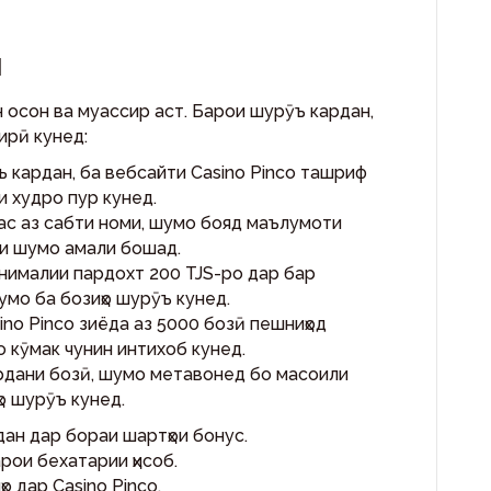
н
 осон ва муассир аст. Барои шурӯъ кардан,
ирӣ кунед:
 кардан, ба вебсайти Casino Pinco ташриф
 худро пур кунед.
с аз сабти номи, шумо бояд маълумоти
оби шумо амали бошад.
ималии пардохт 200 TJS-ро дар бар
шумо ба бозиҳо шурӯъ кунед.
ino Pinco зиёда аз 5000 бозӣ пешниҳод
 кӯмак чунин интихоб кунед.
рдани бозӣ, шумо метавонед бо масоили
ҳо шурӯъ кунед.
дан дар бораи шартҳои бонус.
рои бехатарии ҳисоб.
 дар Casino Pinco.