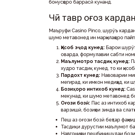
бонусҳоро баррасӣ кунанд.
Чӣ тавр оғоз карда
Маъруфи Casino Pinco, шурӯъ кардан
шумо метавонед ин марҳилаҳоро пайг
Ҳисоб эҷод кунед:
Барои шурӯъ
оварда, формулавии сабти номи
Маълумотро тасдиқ кунед:
Па
худро тасдиқ кунед, то ки ҳис
Пардохт кунед:
Навоварии мин
мегирад, ки имкон медиҳад, ки 
Бозиҳоро интихоб кунед:
Cas
мекунад, ки шумо метавонед бо
Оғози бозӣ:
Пас аз интихоб ка
варзишӣ, бозиҳои зинда ва слат
Пеш аз оғози бозӣ беҳтар фаҳми
Тасдиқи дурустии маълумот ба
Навгониҳои пешбинишудаи бозиҳо