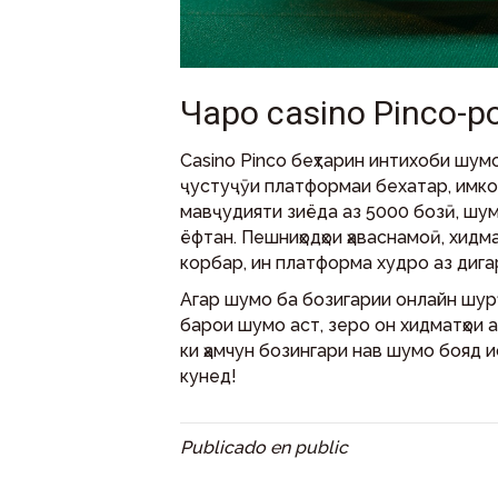
Чаро casino Pinco-р
Casino Pinco беҳтарин интихоби шум
ҷустуҷӯи платформаи бехатар, имкон
мавҷудияти зиёда аз 5000 бозӣ, шум
ёфтан. Пешниҳодҳои ҳаваснамоӣ, хид
корбар, ин платформа худро аз дига
Агар шумо ба бозигарии онлайн шурӯ
барои шумо аст, зеро он хидматҳои 
ки ҳамчун бозингари нав шумо бояд 
кунед!
Publicado en
public