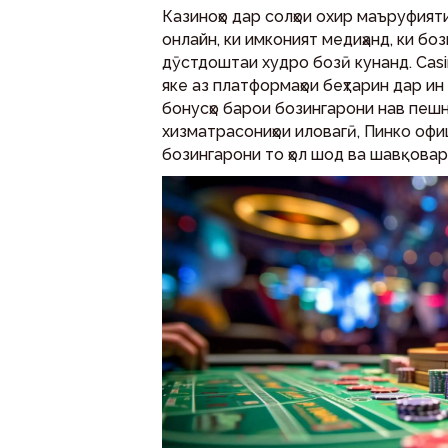
Казиноҳо дар солҳои охир маъруфият
онлайн, ки имконият медиҳанд, ки бо
дӯстдоштаи худро бозӣ кунанд. Casin
яке аз платформаҳои беҳтарин дар ин
бонусҳо барои бозингарони нав пеш
хизматрасониҳои иловагӣ,
Пинко офи
бозингарони то ҳол шод ва шавқовар