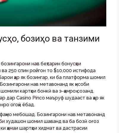
сҳо, бозиҳо ва танзими
з бозингарони нав беҳтарин бонусҳои
 ва 250 спин ройгон то $10,000 истифода
барои ҳар як бозингар, ки ба платформа шомил
Бозингарони нав метавонанд як ҳисоби
шомили картҳои бонкӣ ва э-ҳамроҳ созанд.
ар дар Casino Pinco маъруф шудааст ва ҳар як
ро огоҳӣ ёбад.
а фаҳмо мебошад. Бозингарони нав метавонанд
оби худашон шомил шаванд ва ба бозӣ оғоз
, ки ҳамаи шартҳои хидмат ва дастрасии