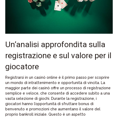
Un’analisi approfondita sulla
registrazione e sul valore per il
giocatore
Registrarsi in un casinò online è il primo passo per scoprire
un mondo di intrattenimento e opportunità di vincita. La
maggior parte dei casinò offre un processo di registrazione
semplice e veloce, che consente di accedere subito a una
vasta selezione di giochi. Durante la registrazione, i
giocatori hanno l’opportunità di sfruttare bonus di
benvenuto e promozioni che aumentano il valore del
proprio bankroll iniziale. Questo è un aspetto