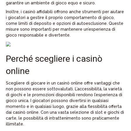
garantire un ambiente di gioco equo e sicuro.
Inoltre, i casinò affidabili offrono anche strumenti per aiutare
i giocatori a gestire il proprio comportamento di gioco,
come limiti di deposito e opzioni di autoesclusione. Queste
misure sono importanti per mantenere un’esperienza di
gioco responsabile e divertente.
Perché scegliere i casinò
online
Scegliere di giocare in un casinò online offre vantaggi che
non possono essere sottovalutati. L’accessibilità, la varietà
di giochi e le promozioni disponibili rendono l’esperienza di
gioco unica. I giocatori possono divertirsi in qualsiasi
momento e in qualsiasi luogo, grazie alla flessibilità offerta
dai casinò online. Con una vasta selezione di slot e giochi di
carte, le possibilità di intrattenimento sono praticamente
illimitate.