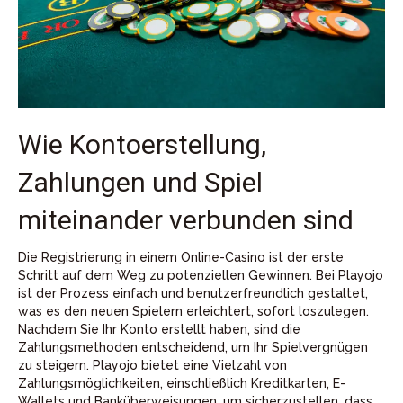
Wie Kontoerstellung,
Zahlungen und Spiel
miteinander verbunden sind
Die Registrierung in einem Online-Casino ist der erste
Schritt auf dem Weg zu potenziellen Gewinnen. Bei Playojo
ist der Prozess einfach und benutzerfreundlich gestaltet,
was es den neuen Spielern erleichtert, sofort loszulegen.
Nachdem Sie Ihr Konto erstellt haben, sind die
Zahlungsmethoden entscheidend, um Ihr Spielvergnügen
zu steigern. Playojo bietet eine Vielzahl von
Zahlungsmöglichkeiten, einschließlich Kreditkarten, E-
Wallets und Banküberweisungen, um sicherzustellen, dass