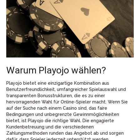
Warum Playojo wählen?
Playojo bietet eine einzigartige Kombination aus
Benutzerfreundlichkeit, umfangreicher Spielauswahl und
transparenten Bonusstrukturen, die es zu einer
hervorragenden Wahl für Online-Spieler macht. Wenn Sie
auf der Suche nach einem Casino sind, das faire
Bedingungen und unbegrenzte Gewinnmöglichkeiten
bietet, ist Playojo die richtige Wahl. Die engagierte
Kundenbetreuung und die verschiedenen
Zahlungsmethoden runden das Angebot ab und sorgen
dafür, dass Spieler jederzeit unterstützt werden.