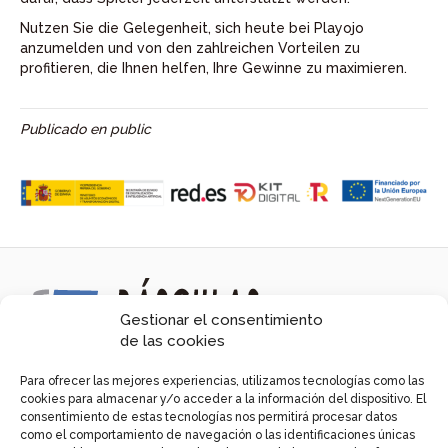
Nutzen Sie die Gelegenheit, sich heute bei Playojo
anzumelden und von den zahlreichen Vorteilen zu
profitieren, die Ihnen helfen, Ihre Gewinne zu maximieren.
Publicado en
public
Gestionar el consentimiento
de las cookies
Para ofrecer las mejores experiencias, utilizamos tecnologías como las
cookies para almacenar y/o acceder a la información del dispositivo. El
info@basculastilca.com
consentimiento de estas tecnologías nos permitirá procesar datos
como el comportamiento de navegación o las identificaciones únicas
976180585