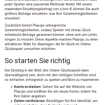
jeder Spieler eine passende Methode findet. Mit einem
maximalen Einzahlungsbetrag von 2.000 € können Sie auch
größere Beträge einzahlen, was Ihre Gewinnmöglichkeiten
erweitert.
Zusätzlich bietet Playojo unbegrenzte
Gewinnmöglichkeiten, sodass Spieler mit etwas Glück
erhebliche Beträge gewinnen können, ohne sich um Limits
sorgen zu müssen. Diese Aspekte machen Playojo zu einer
attraktiven Wahl für diejenigen, die ihr Glück im Online-
Glücksspiel versuchen möchten.
So starten Sie richtig
Der Einstieg in die Welt des Online-Glücksspiels kann
überwältigend sein, doch mit den richtigen Schritten wird
es einfacher, erfolgreich zu spielen und Boni zu maximieren.
Konto erstellen:
Gehen Sie auf die Website von
Playojo und eröffnen Sie ein neues Konto, indem Sie
Ihre Daten angeben.
Daten verifizieren:
Bestätigen Sie Ihre Identität, um